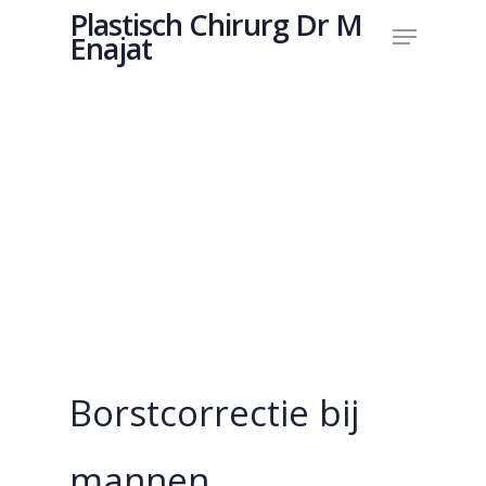
Plastisch Chirurg Dr M
Enajat
Hit enter to search or ESC to close
Borstcorrectie bij
mannen