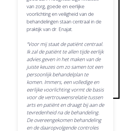
van zorg, goede en eerlijke
voorlichting en veiligheid van de
behandelingen staan centraal in de
praktijk van dr. Enajat.
“Voor mij staat de patiënt centraal.
Home
Ik zal de patiënt te allen tijde eerlijk
advies geven in het maken van de
Behandelingen
juiste keuzes om zo samen tot een
Schaamlipcorrectie
Resultaten
persoonlijk behandelplan te
Bovenbeenlift
komen. Immers, een volledige en
Contact
eerlijke voorlichting vormt de basis
Bovenarmlift
voor de vertrouwensrelatie tussen
Lipofilling
arts en patiënt en draagt bij aan de
Liposuctie
tevredenheid na de behandeling.
De overeengekomen behandeling
Borstcorrectie bij ma
en de daaropvolgende controles
Buikwandcorrectie